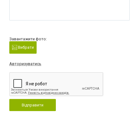
Завантажити фото:
Вибрати
Авторизуватись
Відправити