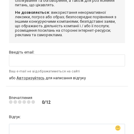
спілкування та обговорення, а також для роз'яснення
питань, що цікавлять.
Не дозволяється:
використання ненормативної
лексики, погроз або образ; безпосереднє порівняння з
іншими конкуруючими компаніями; безпідставні заяви,
що ображають діяльність компанії і / або її послуги;
розміщення посилань на сторонні інтернет-ресурси;
реклама та самореклама.
Введіть email:
Ваш e-mail не відображатиметься на сайті
або
Авторизуйтесь
для написання відгуку
Впечатления
0/12
Відгук: