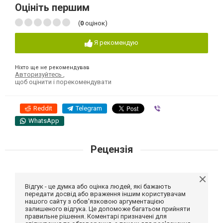
Оцініть першим
(
0
оцінок)
Я рекомендую
Ніхто ще не рекомендував
Авторизуйтесь
,
щоб оцінити і порекомендувати
Reddit
Telegram
Viber
WhatsApp
Рецензія
Відгук - це думка або оцінка людей, які бажають
передати досвід або враження іншим користувачам
нашого сайту з обов'язковою аргументацією
залишеного відгука. Це допоможе багатьом прийняти
правильне рішення. Коментарі призначені для