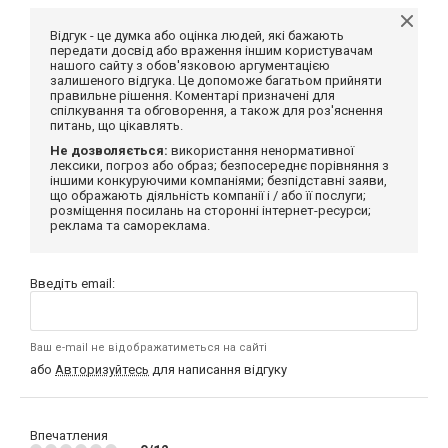
Відгук - це думка або оцінка людей, які бажають
передати досвід або враження іншим користувачам
нашого сайту з обов'язковою аргументацією
залишеного відгука. Це допоможе багатьом прийняти
правильне рішення. Коментарі призначені для
спілкування та обговорення, а також для роз'яснення
питань, що цікавлять.
Не дозволяється:
використання ненормативної
лексики, погроз або образ; безпосереднє порівняння з
іншими конкуруючими компаніями; безпідставні заяви,
що ображають діяльність компанії і / або її послуги;
розміщення посилань на сторонні інтернет-ресурси;
реклама та самореклама.
Введіть email:
Ваш e-mail не відображатиметься на сайті
або
Авторизуйтесь
для написання відгуку
Впечатления