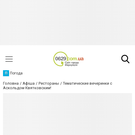
П
Погода
Головна
Афіша
Рестораны
Тематические вечеринки с
Аскольдом Квятковским!