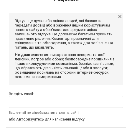
Відгук - це думка або оцінка людей, які бажають
передати досвід або враження іншим користувачам
нашого сайту з обов'язковою аргументацією
залишеного відгука. Це допоможе багатьом прийняти
правильне рішення. Коментарі призначені для
спілкування та обговорення, а також для роз'яснення
питань, що цікавлять.
Не дозволяється:
використання ненормативної
лексики, погроз або образ; безпосереднє порівняння з
іншими конкуруючими компаніями; безпідставні заяви,
що ображають діяльність компанії і / або її послуги;
розміщення посилань на сторонні інтернет-ресурси;
реклама та самореклама.
Введіть email:
Ваш e-mail не відображатиметься на сайті
або
Авторизуйтесь
для написання відгуку