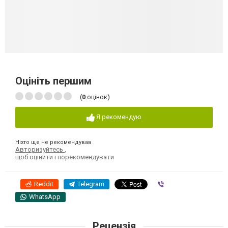
Оцініть першим
(
0
оцінок)
Я рекомендую
Ніхто ще не рекомендував
Авторизуйтесь
,
щоб оцінити і порекомендувати
Reddit
Telegram
Viber
WhatsApp
Рецензія