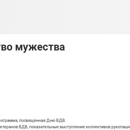
тво мужества
программа, посвящённая Дню ВДВ.
етеранов ВДВ, показательные выступление коллективов рукопашн