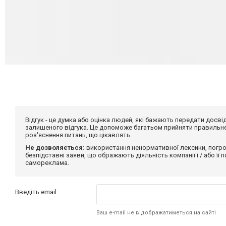
Відгук - це думка або оцінка людей, які бажають передати дос
залишеного відгука. Це допоможе багатьом прийняти правильне 
роз'яснення питань, що цікавлять.
Не дозволяється:
використання ненормативної лексики, погро
безпідставні заяви, що ображають діяльність компанії і / або її
самореклама.
Введіть email:
Ваш e-mail не відображатиметься на сайті