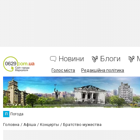
Новини
Блоги
Голос міста
Редакційна політика
П
Погода
Головна
Афіша
Концерты
Братство мужества