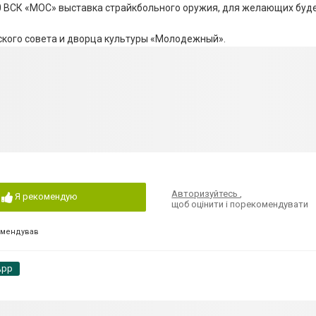
00 ВСК «МОС» выставка страйкбольного оружия, для желающих буд
кого совета и дворца культуры «Молодежный».
Авторизуйтесь
,
Я рекомендую
щоб оцінити і порекомендувати
омендував
App