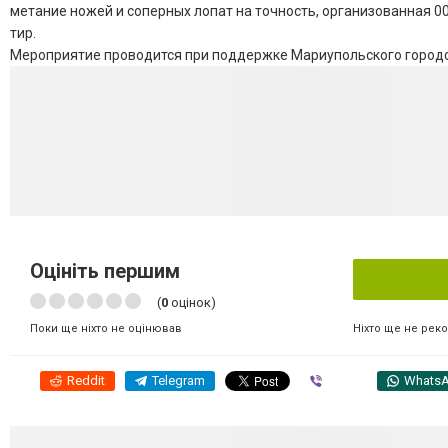
метание ножей и соперных лопат на точность, организованная 
тир.
Мероприятие проводится при поддержке Мариупольского городс
Оцініть першим
(
0
оцінок)
Ніхто ще не рек
Поки ще ніхто не оцінював
Reddit
Telegram
Viber
Whats