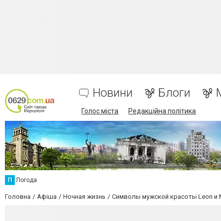
Новини
Блоги
Голос міста
Редакційна політика
П
Погода
Головна
Афіша
Ночная жизнь
Cимволы мужской красоты Leon и 