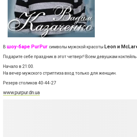
шоу-баре PurPur
Leon и McLar
В
символы мужской красоты
Подарите себе праздник в этот четверг! Всем девушкам коктейль
Начало в 21:00.
На вечер мужского стриптиза вход только для женщин.
Резерв столиков 40-44-27
www.purpur.dn.ua