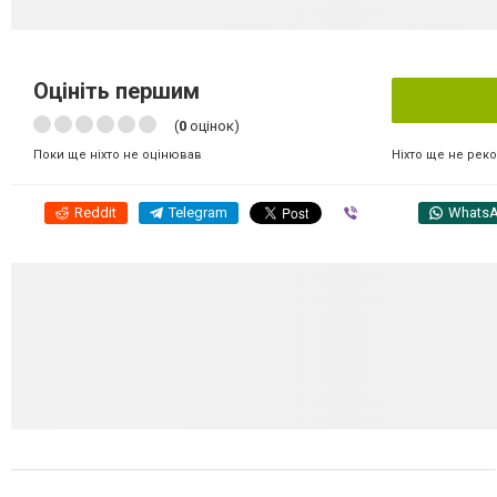
Оцініть першим
(
0
оцінок)
Ніхто ще не рек
Поки ще ніхто не оцінював
Reddit
Telegram
Viber
Whats