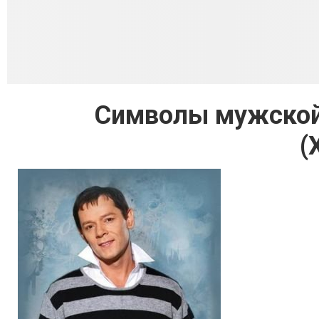
Cимволы мужской 
(