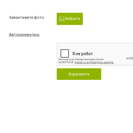
Завантажити фото:
Вибрати
Авторизуватись
Відправити