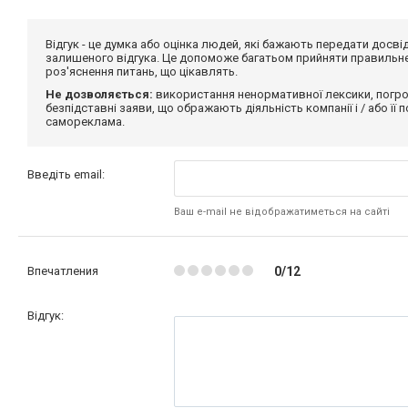
Відгук - це думка або оцінка людей, які бажають передати дос
залишеного відгука. Це допоможе багатьом прийняти правильне 
роз'яснення питань, що цікавлять.
Не дозволяється:
використання ненормативної лексики, погро
безпідставні заяви, що ображають діяльність компанії і / або її
самореклама.
Введіть email:
Ваш e-mail не відображатиметься на сайті
Впечатления
0/12
Відгук: