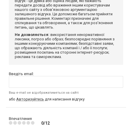
Відгук - це думка або оцінка людей, які бажають
передати досвід або враження іншим користувачам
нашого сайту з обов'язковою аргументацією
залишеного відгука. Це допоможе багатьом прийняти
правильне рішення. Коментарі призначені для
спілкування та обговорення, а також для роз'яснення
питань, що цікавлять.
Не дозволяється:
використання ненормативної
лексики, погроз або образ; безпосереднє порівняння з
іншими конкуруючими компаніями; безпідставні заяви,
що ображають діяльність компанії і / або її послуги;
розміщення посилань на сторонні інтернет-ресурси;
реклама та самореклама.
Введіть email:
Ваш e-mail не відображатиметься на сайті
або
Авторизуйтесь
для написання відгуку
Впечатления
0/12