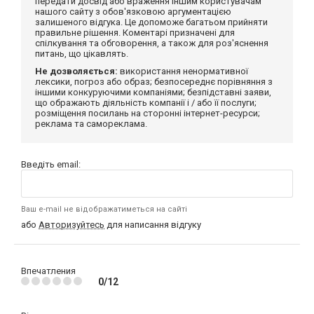
передати досвід або враження іншим користувачам
нашого сайту з обов'язковою аргументацією
залишеного відгука. Це допоможе багатьом прийняти
правильне рішення. Коментарі призначені для
спілкування та обговорення, а також для роз'яснення
питань, що цікавлять.
Не дозволяється:
використання ненормативної
лексики, погроз або образ; безпосереднє порівняння з
іншими конкуруючими компаніями; безпідставні заяви,
що ображають діяльність компанії і / або її послуги;
розміщення посилань на сторонні інтернет-ресурси;
реклама та самореклама.
Введіть email:
Ваш e-mail не відображатиметься на сайті
або
Авторизуйтесь
для написання відгуку
Впечатления
0/12