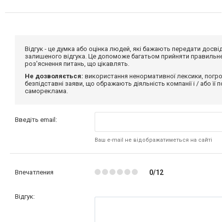
Відгук - це думка або оцінка людей, які бажають передати дос
залишеного відгука. Це допоможе багатьом прийняти правильне 
роз'яснення питань, що цікавлять.
Не дозволяється:
використання ненормативної лексики, погро
безпідставні заяви, що ображають діяльність компанії і / або її
самореклама.
Введіть email:
Ваш e-mail не відображатиметься на сайті
Впечатления
0/12
Відгук: