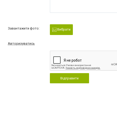
Завантажити фото:
Вибрати
Авторизуватись
Відправити