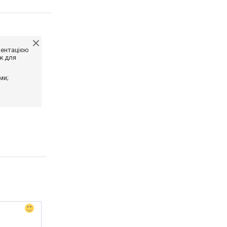
ментацією
ж для
ми;