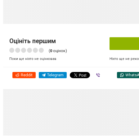
Оцініть першим
(
0
оцінок)
Ніхто ще не рек
Поки ще ніхто не оцінював
Reddit
Telegram
Viber
Whats