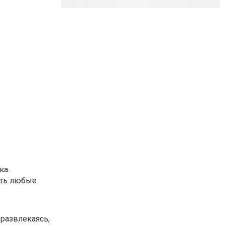
ка.
ать любые
 развлекаясь,