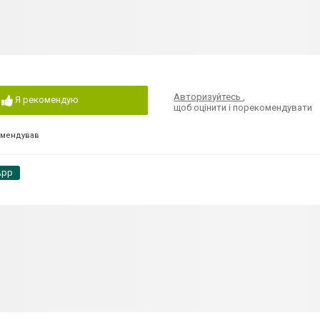
Авторизуйтесь
,
Я рекомендую
щоб оцінити і порекомендувати
омендував
App