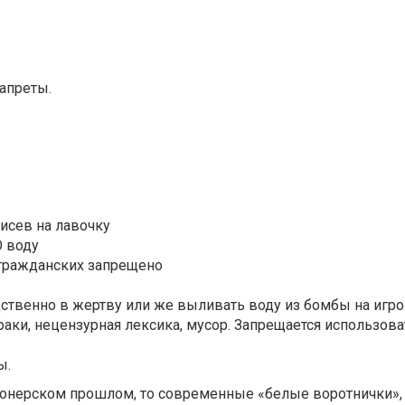
запреты.
исев на лавочку
Ю воду
а гражданских запрещено
ственно в жертву или же выливать воду из бомбы на игро
драки, нецензурная лексика, мусор. Запрещается использов
ы.
пионерском прошлом, то современные «белые воротнички»,