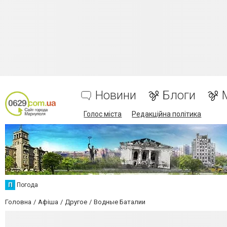
Новини
Блоги
Голос міста
Редакційна політика
П
Погода
Головна
Афіша
Другое
Водные Баталии