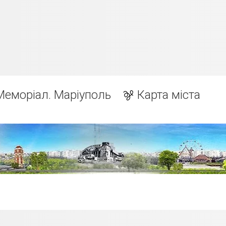
Меморіал. Маріуполь
Карта міста