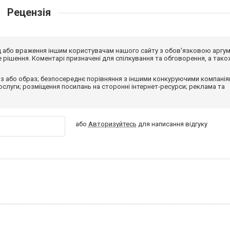
Рецензія
від або враження іншим користувачам нашого сайту з обов'язковою аргу
рішення. Коментарі призначені для спілкування та обговорення, а тако
з або образ; безпосереднє порівняння з іншими конкуруючими компанія
 послуги; розміщення посилань на сторонні інтернет-ресурси; реклама та
або
Авторизуйтесь
для написання відгуку