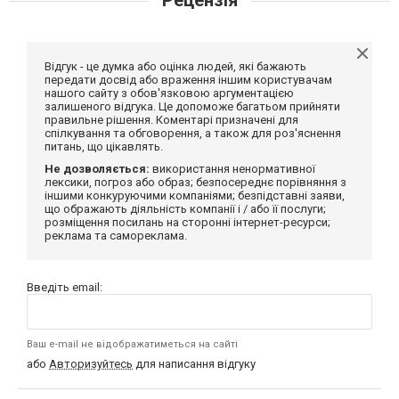
Відгук - це думка або оцінка людей, які бажають
передати досвід або враження іншим користувачам
нашого сайту з обов'язковою аргументацією
залишеного відгука. Це допоможе багатьом прийняти
правильне рішення. Коментарі призначені для
спілкування та обговорення, а також для роз'яснення
питань, що цікавлять.
Не дозволяється:
використання ненормативної
лексики, погроз або образ; безпосереднє порівняння з
іншими конкуруючими компаніями; безпідставні заяви,
що ображають діяльність компанії і / або її послуги;
розміщення посилань на сторонні інтернет-ресурси;
реклама та самореклама.
Введіть email:
Ваш e-mail не відображатиметься на сайті
або
Авторизуйтесь
для написання відгуку