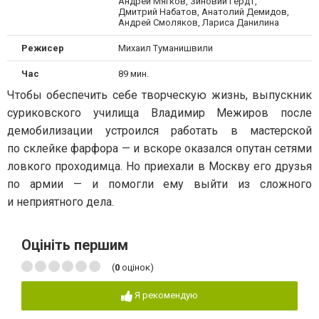
Андрей Мягков, Зиновий Гердт,
Дмитрий Набатов, Анатолий Демидов,
Андрей Смоляков, Лариса Данилина
Режисер
Михаил Туманишвили
Час
89 мин.
Чтобы обеспечить себе творческую жизнь, выпускник
суриковского училища Владимир Межиров после
демобилизации устроился работать в мастерской
по склейке фарфора — и вскоре оказался опутан сетями
ловкого проходимца. Но приехали в Москву его друзья
по армии — и помогли ему выйти из сложного
и неприятного дела.
Оцініть першим
(
0
оцінок)
Я рекомендую