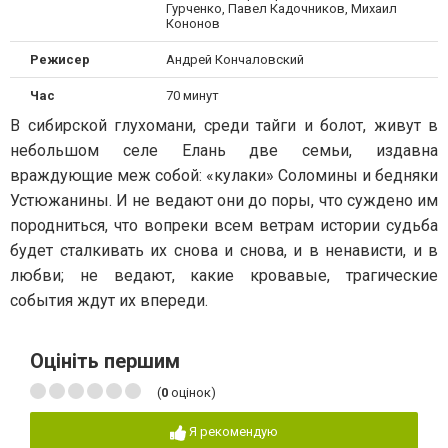
Гурченко, Павел Кадочников, Михаил
Кононов
Режисер
Андрей Кончаловский
Час
70 минут
В сибирской глухомани, среди тайги и болот, живут в
небольшом селе Елань две семьи, издавна
враждующие меж собой: «кулаки» Соломины и бедняки
Устюжанины. И не ведают они до поры, что суждено им
породниться, что вопреки всем ветрам истории судьба
будет сталкивать их снова и снова, и в ненависти, и в
любви; не ведают, какие кровавые, трагические
события ждут их впереди.
Оцініть першим
(
0
оцінок)
Я рекомендую