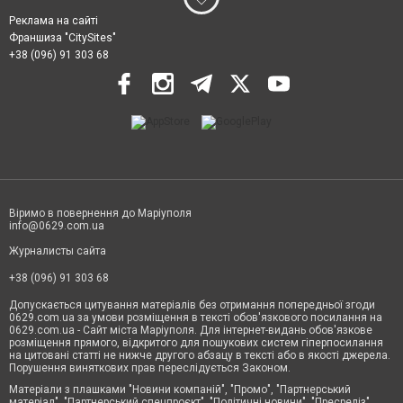
Реклама на сайті
Франшиза "CitySites"
+38 (096) 91 303 68
Віримо в повернення до Маріуполя
info@0629.com.ua
Журналисты сайта
+38 (096) 91 303 68
Допускається цитування матеріалів без отримання попередньої згоди
0629.com.ua за умови розміщення в тексті обов'язкового посилання на
0629.com.ua - Сайт міста Маріуполя. Для інтернет-видань обов'язкове
розміщення прямого, відкритого для пошукових систем гіперпосилання
на цитовані статті не нижче другого абзацу в тексті або в якості джерела.
Порушення виняткових прав переслідується Законом.
Матеріали з плашками "Новини компаній", "Промо", "Партнерський
матеріал", "Партнерський спецпроєкт", "Політичні новини", "Пресреліз",