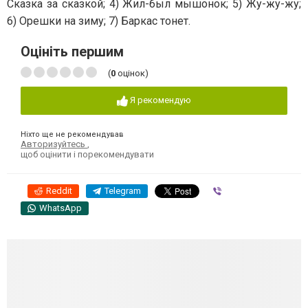
Сказка за сказкой; 4) Жил-был мышонок; 5) Жу-жу-жу;
6) Орешки на зиму; 7) Баркас тонет.
Оцініть першим
(
0
оцінок)
Я рекомендую
Ніхто ще не рекомендував
Авторизуйтесь
,
щоб оцінити і порекомендувати
Reddit
Telegram
Viber
WhatsApp