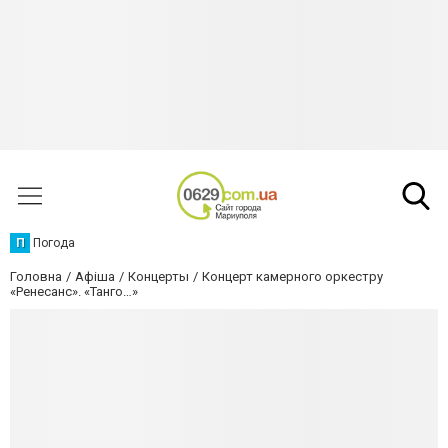
П
Погода
Головна
Афіша
Концерты
Концерт камерного оркестру
«Ренесанс». «Танго…»