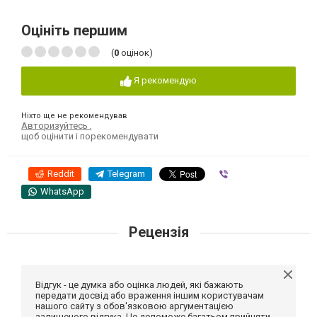
Оцініть першим
(
0
оцінок)
Я рекомендую
Ніхто ще не рекомендував
Авторизуйтесь
,
щоб оцінити і порекомендувати
Reddit
Telegram
Viber
WhatsApp
Рецензія
Відгук - це думка або оцінка людей, які бажають
передати досвід або враження іншим користувачам
нашого сайту з обов'язковою аргументацією
залишеного відгука. Це допоможе багатьом прийняти