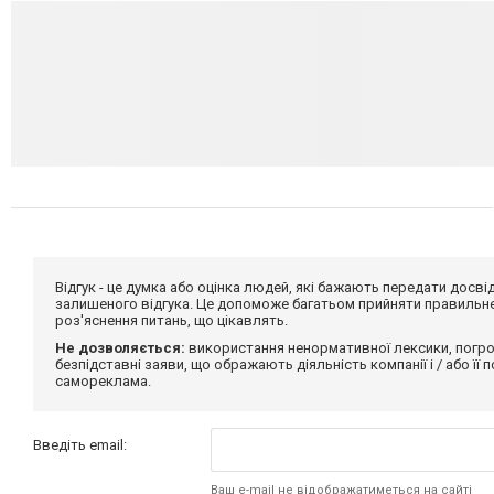
Відгук - це думка або оцінка людей, які бажають передати дос
залишеного відгука. Це допоможе багатьом прийняти правильне 
роз'яснення питань, що цікавлять.
Не дозволяється:
використання ненормативної лексики, погро
безпідставні заяви, що ображають діяльність компанії і / або її
самореклама.
Введіть email:
Ваш e-mail не відображатиметься на сайті