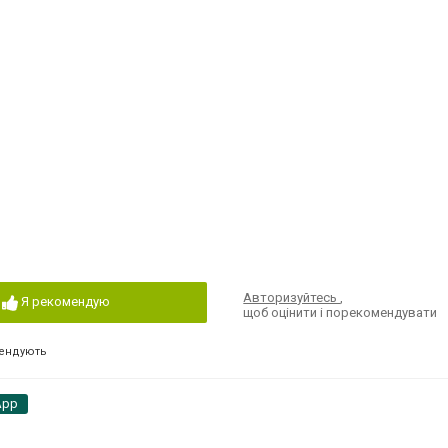
Авторизуйтесь
,
Я рекомендую
щоб оцінити і порекомендувати
ендують
App