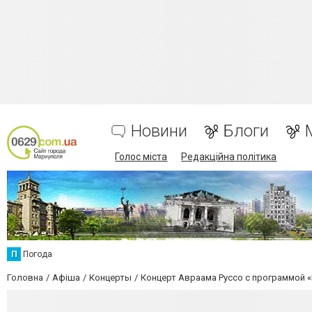
Новини
Блоги
Голос міста
Редакційна політика
П
Погода
Головна
Афіша
Концерты
Концерт Авраама Руссо с программой 