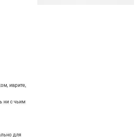
ом, иврите,
ь ни с чьим
ально для