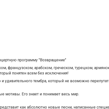
нцертную программу "Возвращение"
ком, французском, арабском, греческом, турецком, армянск
оторый понятен всем без исключения!
 и удивительного тембра, который не возможно перепутат
 мотивы. Его знает и понимает весь мир.
представит как абсолютно новые песни, написанные специ