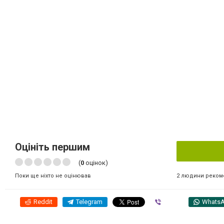
Оцініть першим
(
0
оцінок)
2 людини реком
Поки ще ніхто не оцінював
Reddit
Telegram
Viber
Whats