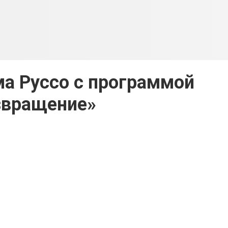
а Руссо с программой
звращение»