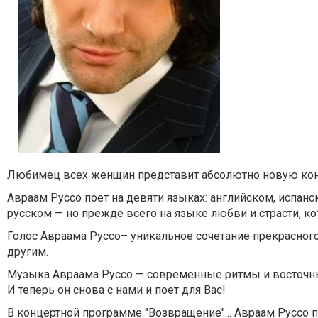
Любимец всех женщин представит абсолютно новую ко
Авраам Руссо поет на девяти языках: английском, испанс
русском — но прежде всего на языке любви и страсти, к
Голос Авраама Руссо– уникальное сочетание прекрасного
другим.
Музыка Aвраама Руссо — современные ритмы и восточные
И теперь он снова с нами и поет для Вас!
В концертной программе "Возвращение"... Авраам Руссо 