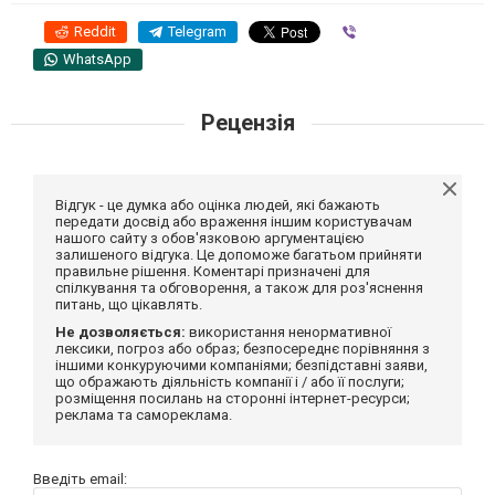
Reddit
Telegram
Viber
WhatsApp
Рецензія
Відгук - це думка або оцінка людей, які бажають
передати досвід або враження іншим користувачам
нашого сайту з обов'язковою аргументацією
залишеного відгука. Це допоможе багатьом прийняти
правильне рішення. Коментарі призначені для
спілкування та обговорення, а також для роз'яснення
питань, що цікавлять.
Не дозволяється:
використання ненормативної
лексики, погроз або образ; безпосереднє порівняння з
іншими конкуруючими компаніями; безпідставні заяви,
що ображають діяльність компанії і / або її послуги;
розміщення посилань на сторонні інтернет-ресурси;
реклама та самореклама.
Введіть email: