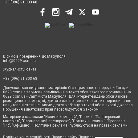
+38 (096) 91 303 68
Віримо в повернення до Маріуполя
info@0629.com.ua
Журналисты сайта
+38 (096) 91 303 68
Допускається цитування матеріалів без отримання попередньої згоди
0629.com.ua за умови розміщення в тексті обов'язкового посилання на
0629.com.ua - Сайт міста Маріуполя. Для інтернет-видань обов'язкове
розміщення прямого, відкритого для пошукових систем гіперпосилання
на цитовані статті не нижче другого абзацу в тексті або в якості джерела.
Порушення виняткових прав переслідується Законом.
Матеріали з плашками "Новини компаній", "Промо", "Партнерський
матеріал", "Партнерський спецпроєкт", "Політичні новини", "Пресреліз",
"PR", "Офіційно", "Політична реклама" публікуються на правах реклами.
Політика конфіденційності
Правила сайту
Правила