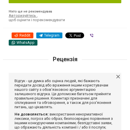
Ніхто ще не рекомендував
Авторизуйтесь
,
щоб оцінити і порекомендувати
Reddit
Telegram
Viber
WhatsApp
Рецензія
Відгук - це думка або оцінка людей, які бажають
передати досвід або враження іншим користувачам
нашого сайту з обов'язковою аргументацією
залишеного відгука. Це допоможе багатьом прийняти
правильне рішення. Коментарі призначені для
спілкування та обговорення, а також для роз'яснення
питань, що цікавлять.
Не дозволяється:
використання ненормативної
лексики, погроз або образ; безпосереднє порівняння з
іншими конкуруючими компаніями; безпідставні заяви,
що ображають діяльність компанії і / або її послуги;