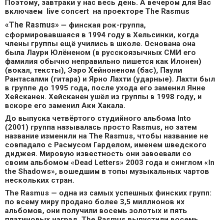
Поэтому, завтраки у нас весь день. А вечером для Вас
включаем live concert на проекторе The Rasmus
«The Rasmus»
— финская рок-группа,
сформировавшаяся в 1994 году в Хельсинки, когда
члены группы ещё учились в школе. Основана она
была Лаури Юлёненом (в русскоязычных СМИ его
фамилия обычно неправильно пишется как Илонен)
(вокал, тексты), Ээро Хейноненом (бас), Паули
Рантасалми (гитара) и Ярно Лахти (ударные). Лахти был
в группе до 1995 года, после ухода его заменил Янне
Хейсканен. Хейсканен ушёл из группы в 1998 году, и
вскоре его заменил Аки Хакала.
До выпуска четвёртого студийного альбома Into
(2001) группа называлась просто Rasmus, но затем
название изменили на The Rasmus, чтобы название не
совпадало с Расмусом Гарделом, именем шведского
диджея. Мировую известность они завоевали со
своим альбомом «Dead Letters» 2003 года и синглом «In
the Shadows», вошедшим в топы музыкальных чартов
нескольких стран.
The Rasmus — одна из самых успешных финских групп:
по всему миру продано более 3,5 миллионов их
альбомов, они получили восемь золотых и пять
платиновых наград. The Rasmus выпустили восемь