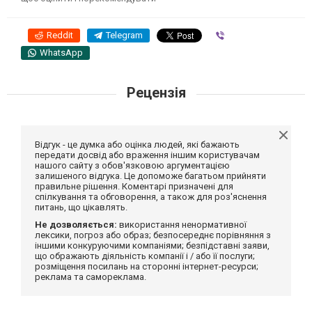
Reddit
Telegram
Viber
WhatsApp
Рецензія
Відгук - це думка або оцінка людей, які бажають
передати досвід або враження іншим користувачам
нашого сайту з обов'язковою аргументацією
залишеного відгука. Це допоможе багатьом прийняти
правильне рішення. Коментарі призначені для
спілкування та обговорення, а також для роз'яснення
питань, що цікавлять.
Не дозволяється:
використання ненормативної
лексики, погроз або образ; безпосереднє порівняння з
іншими конкуруючими компаніями; безпідставні заяви,
що ображають діяльність компанії і / або її послуги;
розміщення посилань на сторонні інтернет-ресурси;
реклама та самореклама.