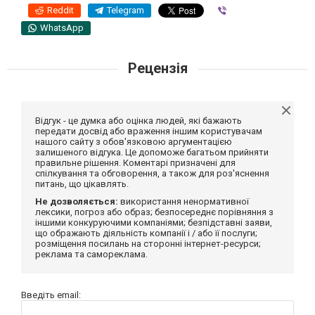
Reddit
Telegram
Viber
WhatsApp
Рецензія
Відгук - це думка або оцінка людей, які бажають
передати досвід або враження іншим користувачам
нашого сайту з обов'язковою аргументацією
залишеного відгука. Це допоможе багатьом прийняти
правильне рішення. Коментарі призначені для
спілкування та обговорення, а також для роз'яснення
питань, що цікавлять.
Не дозволяється:
використання ненормативної
лексики, погроз або образ; безпосереднє порівняння з
іншими конкуруючими компаніями; безпідставні заяви,
що ображають діяльність компанії і / або її послуги;
розміщення посилань на сторонні інтернет-ресурси;
реклама та самореклама.
Введіть email: