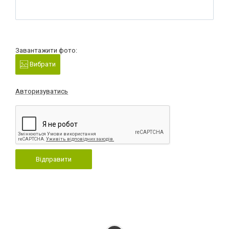
Завантажити фото:
Вибрати
Авторизуватись
Відправити