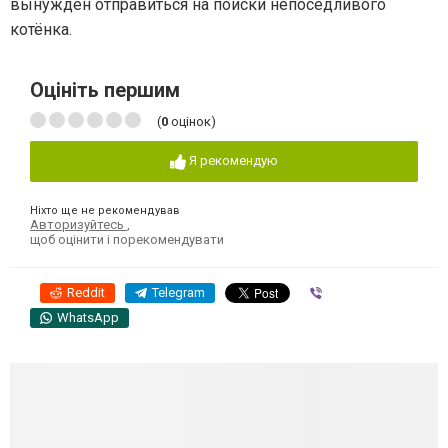
вынужден отправиться на поиски непоседливого
котёнка.
Оцініть першим
(
0
оцінок)
Я рекомендую
Ніхто ще не рекомендував
Авторизуйтесь
,
щоб оцінити і порекомендувати
Reddit
Telegram
Viber
WhatsApp