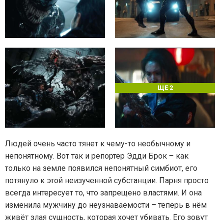
ЩЕ 2
Людей очень часто тянет к чему-то необычному и
непонятному. Вот так и репортёр Эдди Брок – как
только на земле появился непонятный симбиот, его
потянуло к этой неизученной субстанции. Парня просто
всегда интересует то, что запрещено властями. И она
изменила мужчину до неузнаваемости – теперь в нём
живёт злая сущность, которая хочет убивать. Его зовут