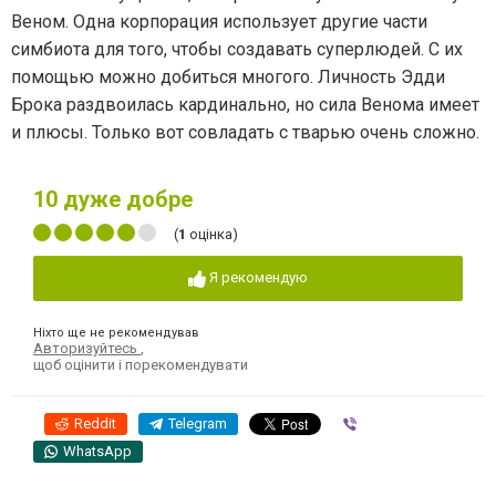
Веном. Одна корпорация использует другие части
симбиота для того, чтобы создавать суперлюдей. С их
помощью можно добиться многого. Личность Эдди
Брока раздвоилась кардинально, но сила Венома имеет
и плюсы. Только вот совладать с тварью очень сложно.
10
дуже добре
(
1
оцінка)
Я рекомендую
Ніхто ще не рекомендував
Авторизуйтесь
,
щоб оцінити і порекомендувати
Reddit
Telegram
Viber
WhatsApp