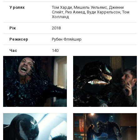
У ролях
Том Харди, Мишель Уильямс, Дженни
Слейт, Риз Ахмед, Вуди Харрельсон, Том
Холланд
Рік
2018
Режисер
Рубен Фляйшер
Час
140