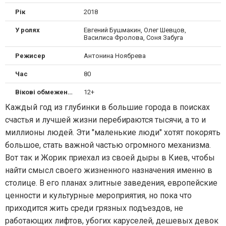
Рік
2018
У ролях
Евгений Бушмакин, Олег Шевцов,
Василиса Фролова, Соня Забуга
Режисер
Антонина Ноябрева
Час
80
Вікові обмеження
12+
Каждый год из глубинки в большие города в поисках
счастья и лучшей жизни перебираются тысячи, а то и
миллионы людей. Эти "маленькие люди" хотят покорять
большое, стать важной частью огромного механизма.
Вот так и Жорик приехал из своей дыры в Киев, чтобы
найти смысл своего жизненного назначения именно в
столице. В его планах элитные заведения, европейские
ценности и культурные мероприятия, но пока что
приходится жить среди грязных подъездов, не
работающих лифтов, убогих каруселей, дешевых девок