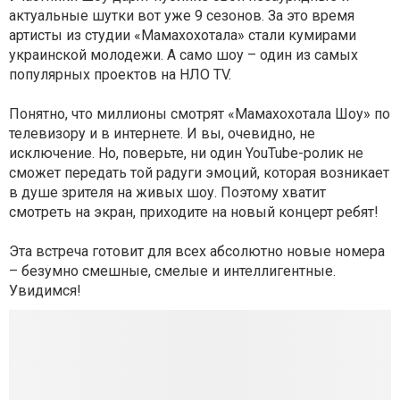
актуальные шутки вот уже 9 сезонов. За это время
артисты из студии «Мамахохотала» стали кумирами
украинской молодежи. А само шоу – один из самых
популярных проектов на НЛО TV.
Понятно, что миллионы смотрят «Мамахохотала Шоу» по
телевизору и в интернете. И вы, очевидно, не
исключение. Но, поверьте, ни один YouTube-ролик не
сможет передать той радуги эмоций, которая возникает
в душе зрителя на живых шоу. Поэтому хватит
смотреть на экран, приходите на новый концерт ребят!
Эта встреча готовит для всех абсолютно новые номера
– безумно смешные, смелые и интеллигентные.
Увидимся!