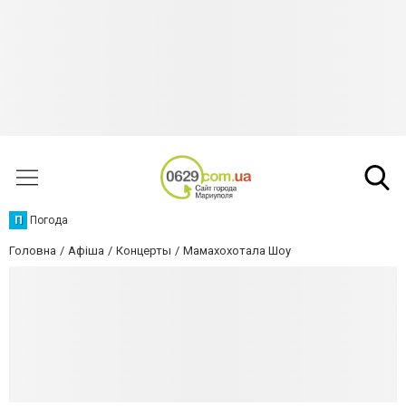
П
Погода
Головна
Афіша
Концерты
Мамахохотала Шоу