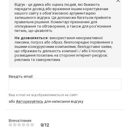
Відгук - це думка або оцінка людей, які бажають
передати досвід або враження іншим користувачам
нашого сайту з обов'язковою аргументацією
залишеного відгука. Це допоможе багатьом прийняти
правильне рішення. Коментарі призначені для
спілкування та обговорення, а також для роз'яснення
питань, що цікавлять.
Не дозволяється:
використання ненормативної
лексики, погроз або образ; безпосереднє порівняння з
іншими конкуруючими компаніями; безпідставні заяви,
що ображають діяльність компанії і / або її послуги;
розміщення посилань на сторонні інтернет-ресурси;
реклама та самореклама.
Введіть email:
Ваш e-mail не відображатиметься на сайті
або
Авторизуйтесь
для написання відгуку
Впечатления
0/12