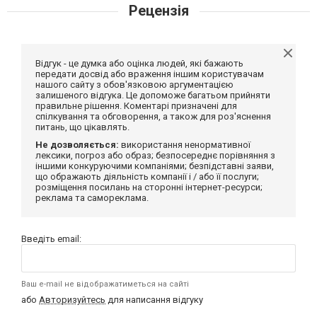
Рецензія
Відгук - це думка або оцінка людей, які бажають
передати досвід або враження іншим користувачам
нашого сайту з обов'язковою аргументацією
залишеного відгука. Це допоможе багатьом прийняти
правильне рішення. Коментарі призначені для
спілкування та обговорення, а також для роз'яснення
питань, що цікавлять.
Не дозволяється:
використання ненормативної
лексики, погроз або образ; безпосереднє порівняння з
іншими конкуруючими компаніями; безпідставні заяви,
що ображають діяльність компанії і / або її послуги;
розміщення посилань на сторонні інтернет-ресурси;
реклама та самореклама.
Введіть email:
Ваш e-mail не відображатиметься на сайті
або
Авторизуйтесь
для написання відгуку