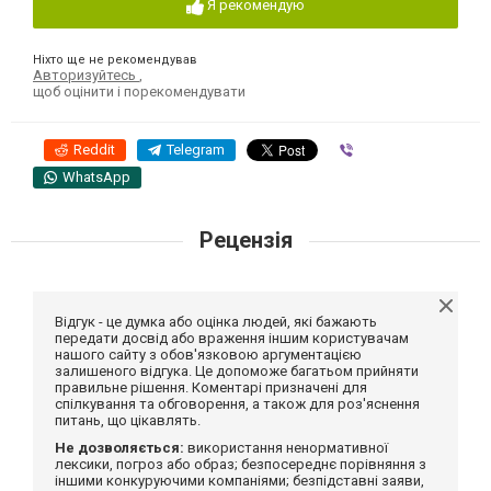
Я рекомендую
Ніхто ще не рекомендував
Авторизуйтесь
,
щоб оцінити і порекомендувати
Reddit
Telegram
Viber
WhatsApp
Рецензія
Відгук - це думка або оцінка людей, які бажають
передати досвід або враження іншим користувачам
нашого сайту з обов'язковою аргументацією
залишеного відгука. Це допоможе багатьом прийняти
правильне рішення. Коментарі призначені для
спілкування та обговорення, а також для роз'яснення
питань, що цікавлять.
Не дозволяється:
використання ненормативної
лексики, погроз або образ; безпосереднє порівняння з
іншими конкуруючими компаніями; безпідставні заяви,