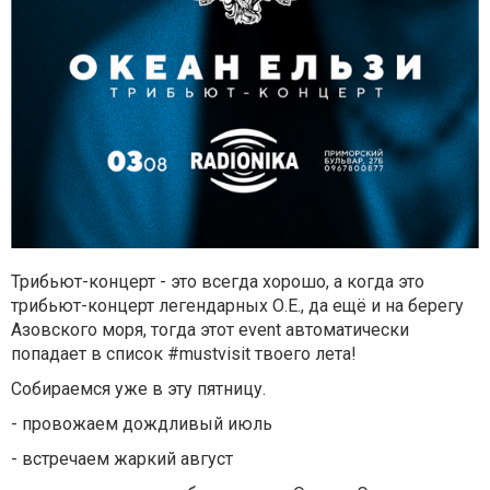
Трибьют-концерт - это всегда хорошо, а когда это
трибьют-концерт легендарных О.Е., да ещё и на берегу
Азовского моря, тогда этот event автоматически
попадает в список #mustvisit твоего лета!
Собираемся уже в эту пятницу.
- провожаем дождливый июль
- встречаем жаркий август