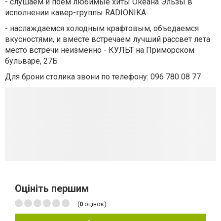
- слушаем и поем любимые хиты Океана Эльзы в
исполнении кавер-группы RADIONIKA
- наслаждаемся холодным крафтовым, объедаемся
вкусностями, и вместе встречаем лучший рассвет лета
место встречи неизменно - КУЛЬТ на Приморском
бульваре, 27Б
Для брони столика звони по телефону: 096 780 08 77
Оцініть першим
(
0
оцінок)