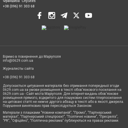
Франшиза "CitySites"
+38 (096) 91 303 68
Віримо в повернення до Маріуполя
info@0629.com.ua
Журналисты сайта
+38 (096) 91 303 68
Допускається цитування матеріалів без отримання попередньої згоди
0629.com.ua за умови розміщення в тексті обов'язкового посилання на
0629.com.ua - Сайт міста Маріуполя. Для інтернет-видань обов'язкове
розміщення прямого, відкритого для пошукових систем гіперпосилання
на цитовані статті не нижче другого абзацу в тексті або в якості джерела.
Порушення виняткових прав переслідується Законом.
Матеріали з плашками "Новини компаній", "Промо", "Партнерський
матеріал", "Партнерський спецпроєкт", "Політичні новини", "Пресреліз",
"PR", "Офіційно", "Політична реклама" публікуються на правах реклами.