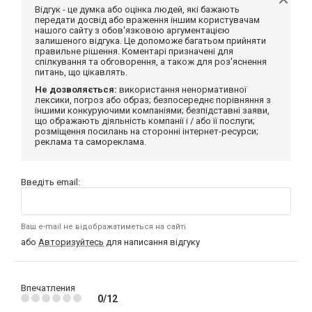
Відгук - це думка або оцінка людей, які бажають
передати досвід або враження іншим користувачам
нашого сайту з обов'язковою аргументацією
залишеного відгука. Це допоможе багатьом прийняти
правильне рішення. Коментарі призначені для
спілкування та обговорення, а також для роз'яснення
питань, що цікавлять.
Не дозволяється:
використання ненормативної
лексики, погроз або образ; безпосереднє порівняння з
іншими конкуруючими компаніями; безпідставні заяви,
що ображають діяльність компанії і / або її послуги;
розміщення посилань на сторонні інтернет-ресурси;
реклама та самореклама.
Введіть email:
Ваш e-mail не відображатиметься на сайті
або
Авторизуйтесь
для написання відгуку
Впечатления
0/12