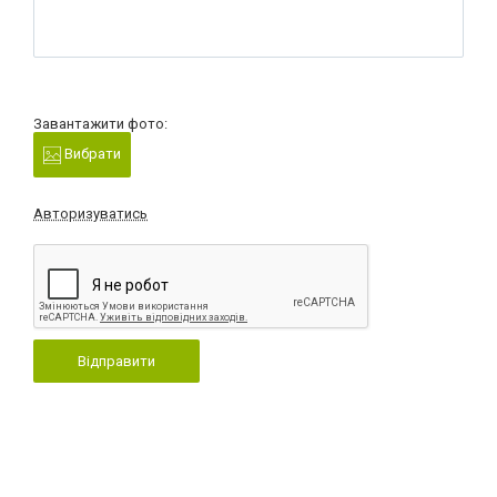
Завантажити фото:
Вибрати
Авторизуватись
Відправити