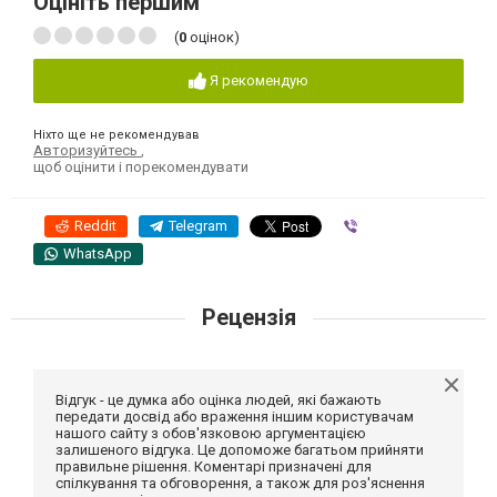
Оцініть першим
(
0
оцінок)
Я рекомендую
Ніхто ще не рекомендував
Авторизуйтесь
,
щоб оцінити і порекомендувати
Reddit
Telegram
Viber
WhatsApp
Рецензія
Відгук - це думка або оцінка людей, які бажають
передати досвід або враження іншим користувачам
нашого сайту з обов'язковою аргументацією
залишеного відгука. Це допоможе багатьом прийняти
правильне рішення. Коментарі призначені для
спілкування та обговорення, а також для роз'яснення