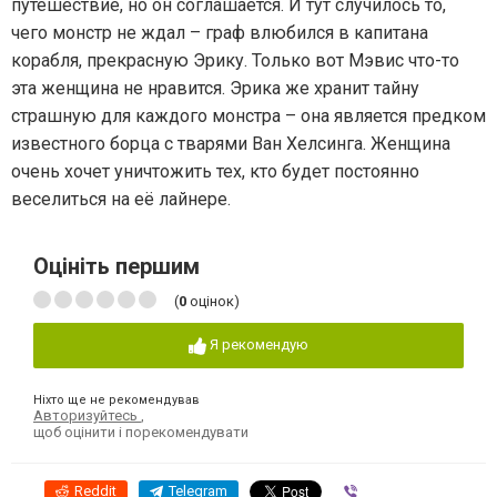
путешествие, но он соглашается. И тут случилось то,
чего монстр не ждал – граф влюбился в капитана
корабля, прекрасную Эрику. Только вот Мэвис что-то
эта женщина не нравится. Эрика же хранит тайну
страшную для каждого монстра – она является предком
известного борца с тварями Ван Хелсинга. Женщина
очень хочет уничтожить тех, кто будет постоянно
веселиться на её лайнере.
Оцініть першим
(
0
оцінок)
Я рекомендую
Ніхто ще не рекомендував
Авторизуйтесь
,
щоб оцінити і порекомендувати
Reddit
Telegram
Viber