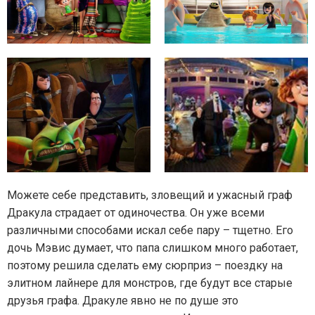
Можете себе представить, зловещий и ужасный граф
Дракула страдает от одиночества. Он уже всеми
различными способами искал себе пару – тщетно. Его
дочь Мэвис думает, что папа слишком много работает,
поэтому решила сделать ему сюрприз – поездку на
элитном лайнере для монстров, где будут все старые
друзья графа. Дракуле явно не по душе это