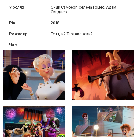
У ролях
Энди Сэмберг, Селена Гомес, Адам
Сэндлер
Рік
2018
Режисер
Генндий Тартаковский
Час
.