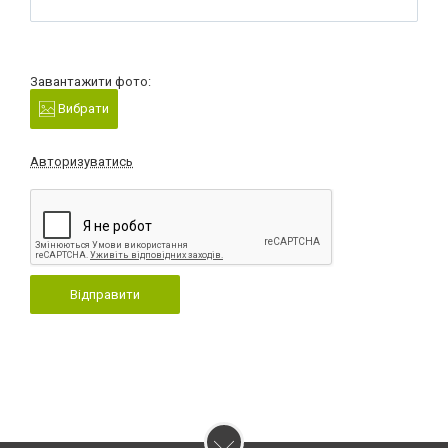
Завантажити фото:
Вибрати
Авторизуватись
Відправити