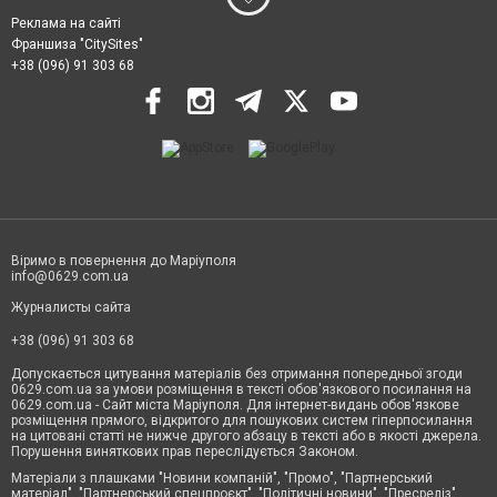
Реклама на сайті
Франшиза "CitySites"
+38 (096) 91 303 68
Віримо в повернення до Маріуполя
info@0629.com.ua
Журналисты сайта
+38 (096) 91 303 68
Допускається цитування матеріалів без отримання попередньої згоди
0629.com.ua за умови розміщення в тексті обов'язкового посилання на
0629.com.ua - Сайт міста Маріуполя. Для інтернет-видань обов'язкове
розміщення прямого, відкритого для пошукових систем гіперпосилання
на цитовані статті не нижче другого абзацу в тексті або в якості джерела.
Порушення виняткових прав переслідується Законом.
Матеріали з плашками "Новини компаній", "Промо", "Партнерський
матеріал", "Партнерський спецпроєкт", "Політичні новини", "Пресреліз",