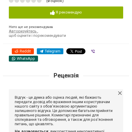
(
0
оцінок)
Я рекомендую
Ніхто ще не рекомендував
Авторизуйтесь
,
щоб оцінити і порекомендувати
Reddit
Telegram
Viber
WhatsApp
Рецензія
Відгук - це думка або оцінка людей, які бажають
передати досвід або враження іншим користувачам
нашого сайту з обов'язковою аргументацією
залишеного відгука. Це допоможе багатьом прийняти
правильне рішення. Коментарі призначені для
спілкування та обговорення, а також для роз'яснення
питань, що цікавлять.
Не дозволяється:
використання ненормативної