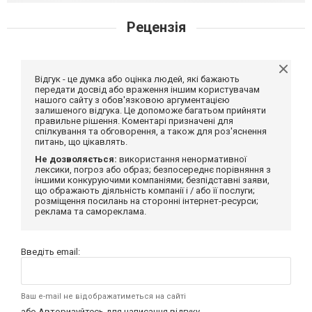
Рецензія
Відгук - це думка або оцінка людей, які бажають
передати досвід або враження іншим користувачам
нашого сайту з обов'язковою аргументацією
залишеного відгука. Це допоможе багатьом прийняти
правильне рішення. Коментарі призначені для
спілкування та обговорення, а також для роз'яснення
питань, що цікавлять.
Не дозволяється:
використання ненормативної
лексики, погроз або образ; безпосереднє порівняння з
іншими конкуруючими компаніями; безпідставні заяви,
що ображають діяльність компанії і / або її послуги;
розміщення посилань на сторонні інтернет-ресурси;
реклама та самореклама.
Введіть email:
Ваш e-mail не відображатиметься на сайті
або
Авторизуйтесь
для написання відгуку