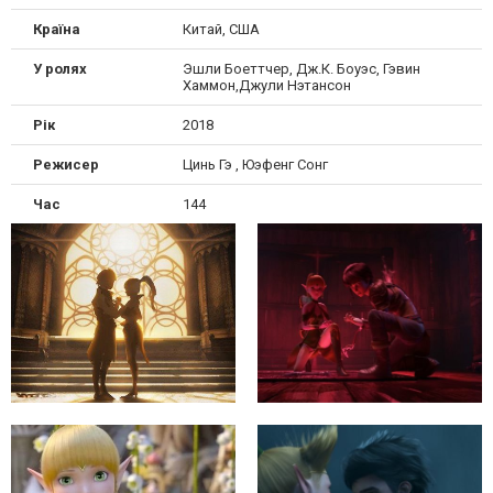
Країна
Китай, США
У ролях
Эшли Боеттчер, Дж.К. Боуэс, Гэвин
Хаммон,Джули Нэтансон
Рік
2018
Режисер
Цинь Гэ , Юэфенг Сонг
Час
144