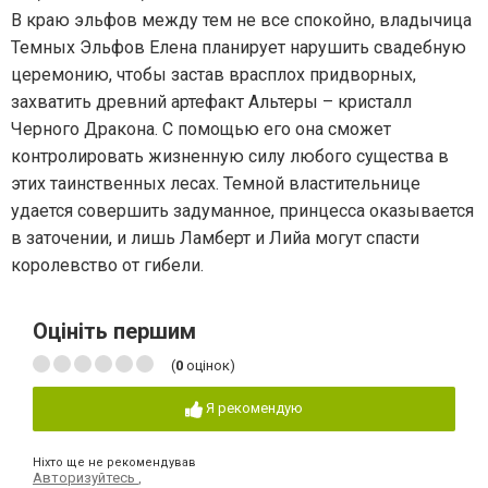
В краю эльфов между тем не все спокойно, владычица
Темных Эльфов Елена планирует нарушить свадебную
церемонию, чтобы застав врасплох придворных,
захватить древний артефакт Альтеры – кристалл
Черного Дракона. С помощью его она сможет
контролировать жизненную силу любого существа в
этих таинственных лесах. Темной властительнице
удается совершить задуманное, принцесса оказывается
в заточении, и лишь Ламберт и Лийа могут спасти
королевство от гибели.
Оцініть першим
(
0
оцінок)
Я рекомендую
Ніхто ще не рекомендував
Авторизуйтесь
,