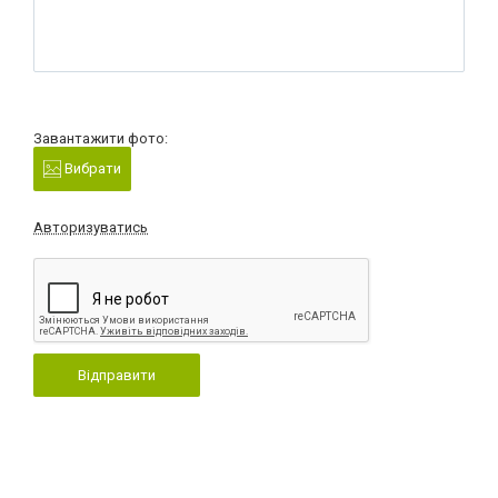
Завантажити фото:
Вибрати
Авторизуватись
Відправити