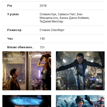
Рік
2018
У ролях
Оливия Кук, Саймон Пегг, Бен
Мендельсон, Ханна Джон-Кэймен,
ТиДжей Миллер
Режисер
Стивен Спилберг
Час
140
Вікові обмеження
12+