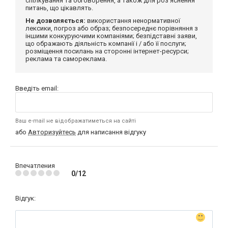
спілкування та обговорення, а також для роз'яснення
питань, що цікавлять.
Не дозволяється:
використання ненормативної
лексики, погроз або образ; безпосереднє порівняння з
іншими конкуруючими компаніями; безпідставні заяви,
що ображають діяльність компанії і / або її послуги;
розміщення посилань на сторонні інтернет-ресурси;
реклама та самореклама.
Введіть email:
Ваш e-mail не відображатиметься на сайті
або
Авторизуйтесь
для написання відгуку
Впечатления
0/12
Відгук: