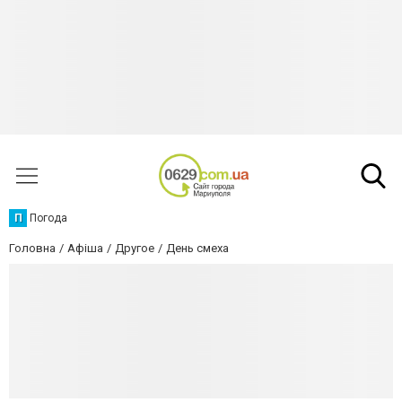
П
Погода
Головна
Афіша
Другое
День смеха