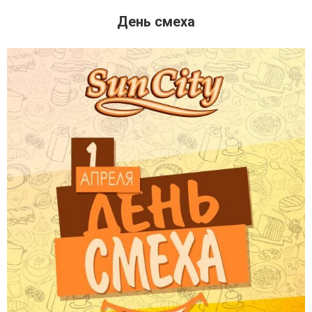
День смеха