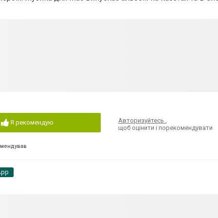
Авторизуйтесь
,
Я рекомендую
щоб оцінити і порекомендувати
омендував
App