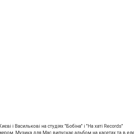
єві і Василькові на студіях "Бобiна" і "На хаті Records"
ром. Музика для Мас випускає альбом на касетах та в ел