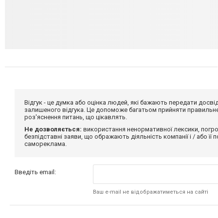
Відгук - це думка або оцінка людей, які бажають передати дос
залишеного відгука. Це допоможе багатьом прийняти правильне 
роз'яснення питань, що цікавлять.
Не дозволяється:
використання ненормативної лексики, погро
безпідставні заяви, що ображають діяльність компанії і / або її
самореклама.
Введіть email:
Ваш e-mail не відображатиметься на сайті