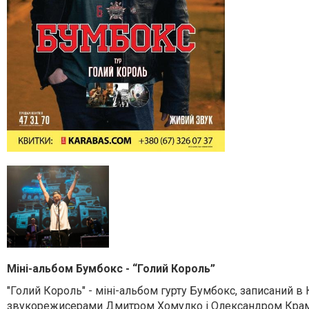
Міні-альбом Бумбокс - “Голий Король”
"Голий Король" - міні-альбом гурту Бумбокс, записаний в Ки
звукорежисерами Дмитром Хомулко і Олександром Краме