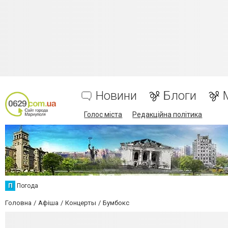
Новини
Блоги
Голос міста
Редакційна політика
П
Погода
Головна
Афіша
Концерты
Бумбокс