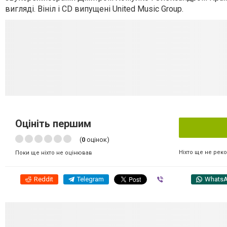
вигляді. Вініл і CD випущені United Music Group.
Оцініть першим
(
0
оцінок)
Ніхто ще не рек
Поки ще ніхто не оцінював
Reddit
Telegram
Viber
Whats