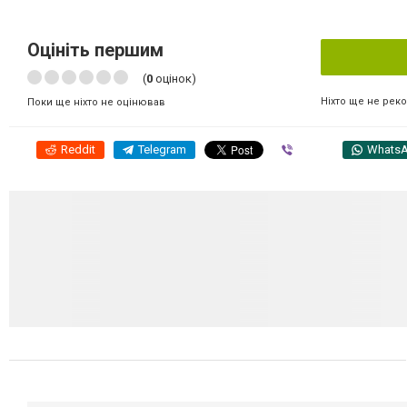
Оцініть першим
(
0
оцінок)
Ніхто ще не рек
Поки ще ніхто не оцінював
Reddit
Telegram
Viber
Whats