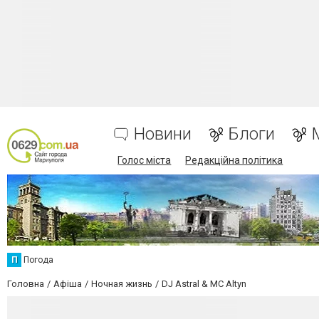
Новини
Блоги
Голос міста
Редакційна політика
П
Погода
Головна
Афіша
Ночная жизнь
DJ Astral & MC Altyn