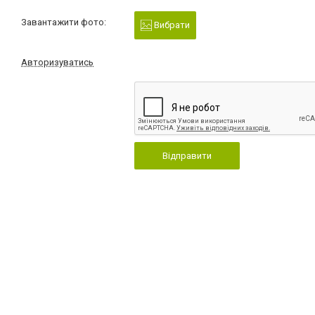
Завантажити фото:
Вибрати
Авторизуватись
Відправити