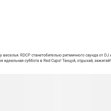
у веселья. RDCP станетобителью ритмичного саунда от DJ A
оя идеальная суббота в Red Cups! Танцуй, отдыхай, зажигай!