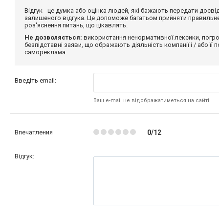
Відгук - це думка або оцінка людей, які бажають передати дос
залишеного відгука. Це допоможе багатьом прийняти правильне 
роз'яснення питань, що цікавлять.
Не дозволяється:
використання ненормативної лексики, погро
безпідставні заяви, що ображають діяльність компанії і / або її
самореклама.
Введіть email:
Ваш e-mail не відображатиметься на сайті
Впечатления
0/12
Відгук: