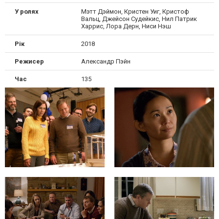
У ролях
Мэтт Дэймон, Кристен Уиг, Кристоф
Вальц, Джейсон Судейкис, Нил Патрик
Харрис, Лора Дерн, Ниси Нэш
Рік
2018
Режисер
Александр Пэйн
Час
135