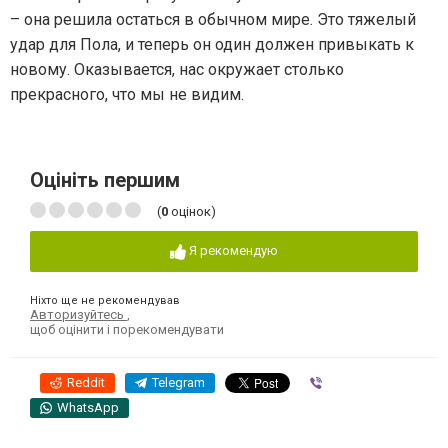
– она решила остаться в обычном мире. Это тяжелый
удар для Пола, и теперь он один должен привыкать к
новому. Оказывается, нас окружает столько
прекрасного, что мы не видим.
Оцініть першим
(
0
оцінок)
Я рекомендую
Ніхто ще не рекомендував
Авторизуйтесь
,
щоб оцінити і порекомендувати
Reddit
Telegram
Viber
WhatsApp