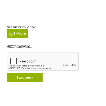
Завантажити фото:
Вибрати
Авторизуватись
Відправити