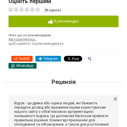
Оцініть першим
(
0
оцінок)
Я рекомендую
Ніхто ще не рекомендував
Авторизуйтесь
,
щоб оцінити і порекомендувати
Reddit
Telegram
Viber
WhatsApp
Рецензія
Відгук - це думка або оцінка людей, які бажають
передати досвід або враження іншим користувачам
нашого сайту з обов'язковою аргументацією
залишеного відгука. Це допоможе багатьом прийняти
правильне рішення. Коментарі призначені для
спілкування та обговорення, а також для роз'яснення