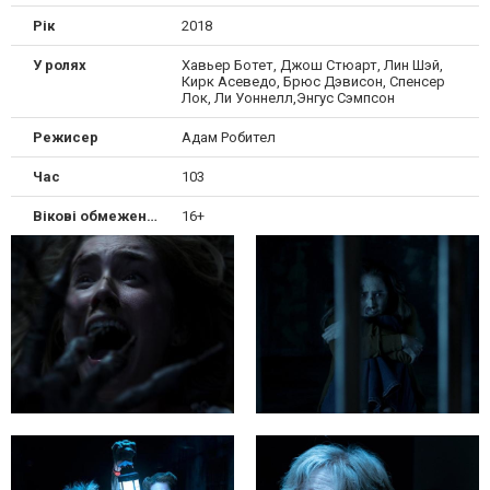
Рік
2018
У ролях
Хавьер Ботет, Джош Стюарт, Лин Шэй,
Кирк Асеведо, Брюс Дэвисон, Спенсер
Лок, Ли Уоннелл,Энгус Сэмпсон
Режисер
Адам Робител
Час
103
Вікові обмеження
16+