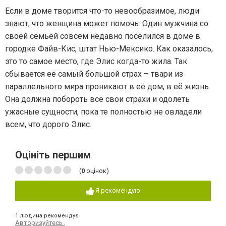
Если в доме творится что-то невообразимое, люди
знают, что женщина может помочь. Один мужчина со
своей семьёй совсем недавно поселился в доме в
городке Файв-Кис, штат Нью-Мексико. Как оказалось,
это то самое место, где Элис когда-то жила. Так
сбывается её самый большой страх – твари из
параллельного мира проникают в её дом, в её жизнь.
Она должна побороть все свои страхи и одолеть
ужасные сущности, пока те полностью не овладели
всем, что дорого Элис.
Оцініть першим
(
0
оцінок)
Я рекомендую
1 людина рекомендує
Авторизуйтесь
,