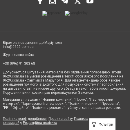
Віримо в повернення до Маріуполя
info@0629.com.ua
Журналисты сайта
+38 (096) 91 303 68
Допускається цитування матеріалів без отримання попередньої згоди
0629.com.ua за умови розміщення в тексті обов'язкового посилання на
0629.com.ua - Сайт міста Маріуполя. Для інтернет-видань обов'язкове
розміщення прямого, відкритого для пошукових систем гіперпосилання
на цитовані статті не нижче другого абзацу в тексті або в якості джерела.
Порушення виняткових прав переслідується Законом.
Матеріали з плашками "Новини компаній", "Промо", "Партнерський
матеріал", "Партнерський спецпроєкт", "Політичні новини", "Пресреліз",
"PR", "Офіційно", "Політична реклама" публікуються на правах реклами.
Політика конфіденційності
Правила сайту
Правила
класифайд
Редакційна політика
Фільтри