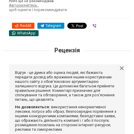
Ніхто ще не рекомендував
Авторизуйтесь
,
щоб оцінити і порекомендувати
Reddit
Telegram
Viber
WhatsApp
Рецензія
Відгук - це думка або оцінка людей, які бажають
передати досвід або враження іншим користувачам
нашого сайту з обов'язковою аргументацією
залишеного відгука. Це допоможе багатьом прийняти
правильне рішення. Коментарі призначені для
спілкування та обговорення, а також для роз'яснення
питань, що цікавлять.
Не дозволяється:
використання ненормативної
лексики, погроз або образ; безпосереднє порівняння з
іншими конкуруючими компаніями; безпідставні заяви,
що ображають діяльність компанії і / або її послуги;
розміщення посилань на сторонні інтернет-ресурси;
реклама та самореклама.