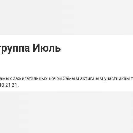
группа Июль
я самых зажигательных ночей.Самым активным участникам 
0 21 21 .