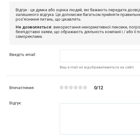
Відгук - це думка або оцінка людей, які бажають передати дос
залишеного відгука. Це допоможе багатьом прийняти правильне 
роз'яснення питань, що цікавлять.
Не дозволяється:
використання ненормативної лексики, погро
безпідставні заяви, що ображають діяльність компанії і / або її
самореклама.
Введіть email:
Ваш e-mail не відображатиметься на сайті
Впечатления
0/12
Відгук: