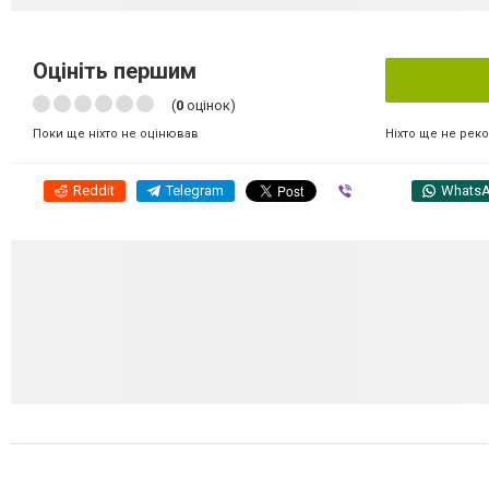
Оцініть першим
(
0
оцінок)
Ніхто ще не рек
Поки ще ніхто не оцінював
Reddit
Telegram
Viber
Whats