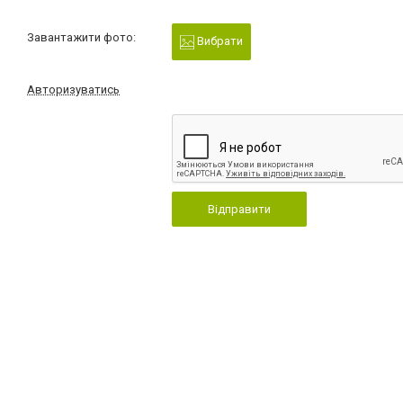
Завантажити фото:
Вибрати
Авторизуватись
Відправити