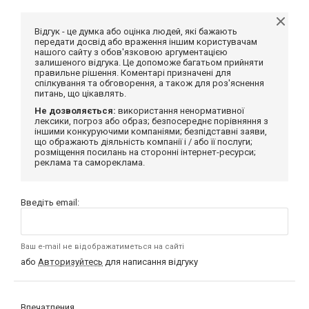
Відгук - це думка або оцінка людей, які бажають
передати досвід або враження іншим користувачам
нашого сайту з обов'язковою аргументацією
залишеного відгука. Це допоможе багатьом прийняти
правильне рішення. Коментарі призначені для
спілкування та обговорення, а також для роз'яснення
питань, що цікавлять.
Не дозволяється:
використання ненормативної
лексики, погроз або образ; безпосереднє порівняння з
іншими конкуруючими компаніями; безпідставні заяви,
що ображають діяльність компанії і / або її послуги;
розміщення посилань на сторонні інтернет-ресурси;
реклама та самореклама.
Введіть email:
Ваш e-mail не відображатиметься на сайті
або
Авторизуйтесь
для написання відгуку
Впечатления