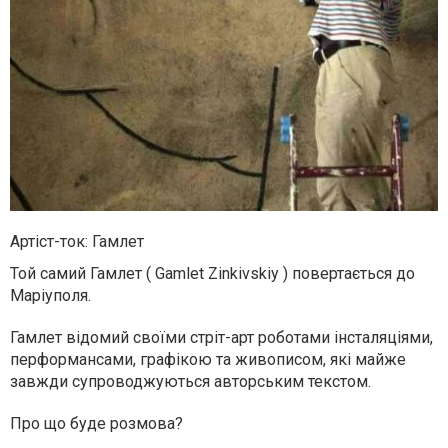
Артіст-ток: Гамлет
Той самий Гамлет ( Gamlet Zinkivskiy ) повертається до
Маріуполя.
Гамлет відомий своїми стріт-арт роботами інсталяціями,
перформансами, графікою та живописом, які майже
завжди супроводжуються авторським текстом.
Про що буде розмова?