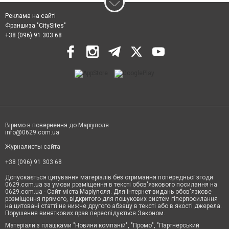
Реклама на сайті
Франшиза "CitySites"
+38 (096) 91 303 68
Віримо в повернення до Маріуполя
info@0629.com.ua
Журналисты сайта
+38 (096) 91 303 68
Допускається цитування матеріалів без отримання попередньої згоди
0629.com.ua за умови розміщення в тексті обов'язкового посилання на
0629.com.ua - Сайт міста Маріуполя. Для інтернет-видань обов'язкове
розміщення прямого, відкритого для пошукових систем гіперпосилання
на цитовані статті не нижче другого абзацу в тексті або в якості джерела.
Порушення виняткових прав переслідується Законом.
Матеріали з плашками "Новини компаній", "Промо", "Партнерський