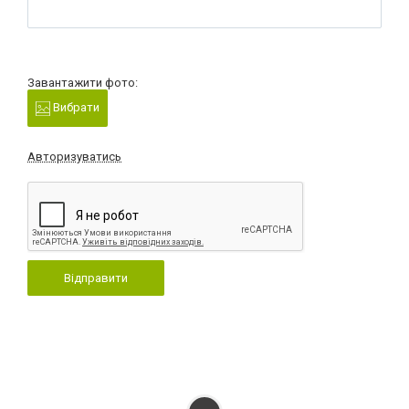
Завантажити фото:
Вибрати
Авторизуватись
Відправити