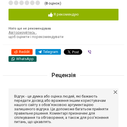
(
0
оцінок)
Я рекомендую
Ніхто ще не рекомендував
Авторизуйтесь
,
щоб оцінити і порекомендувати
Reddit
Telegram
Viber
WhatsApp
Рецензія
Відгук - це думка або оцінка людей, які бажають
передати досвід або враження іншим користувачам
нашого сайту з обов'язковою аргументацією
залишеного відгука. Це допоможе багатьом прийняти
правильне рішення. Коментарі призначені для
спілкування та обговорення, а також для роз'яснення
питань, що цікавлять.