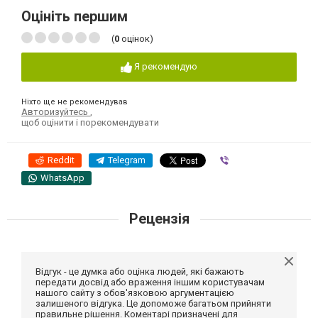
Оцініть першим
(
0
оцінок)
Я рекомендую
Ніхто ще не рекомендував
Авторизуйтесь
,
щоб оцінити і порекомендувати
Reddit
Telegram
Viber
WhatsApp
Рецензія
Відгук - це думка або оцінка людей, які бажають
передати досвід або враження іншим користувачам
нашого сайту з обов'язковою аргументацією
залишеного відгука. Це допоможе багатьом прийняти
правильне рішення. Коментарі призначені для