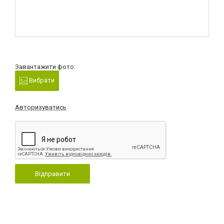
Завантажити фото:
Вибрати
Авторизуватись
Відправити