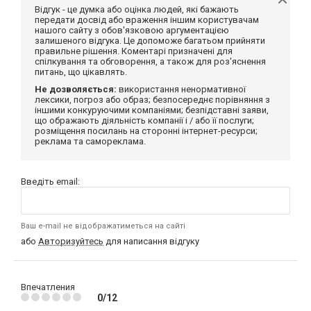
Відгук - це думка або оцінка людей, які бажають
передати досвід або враження іншим користувачам
нашого сайту з обов'язковою аргументацією
залишеного відгука. Це допоможе багатьом прийняти
правильне рішення. Коментарі призначені для
спілкування та обговорення, а також для роз'яснення
питань, що цікавлять.
Не дозволяється:
використання ненормативної
лексики, погроз або образ; безпосереднє порівняння з
іншими конкуруючими компаніями; безпідставні заяви,
що ображають діяльність компанії і / або її послуги;
розміщення посилань на сторонні інтернет-ресурси;
реклама та самореклама.
Введіть email:
Ваш e-mail не відображатиметься на сайті
або
Авторизуйтесь
для написання відгуку
Впечатления
0/12