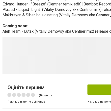
Edvard Hunger - "Breeze" (Centner remix edit) [Beatbox Recor
Plastid - Liquid_Light_(Vitaliy Dernovoy aka Centner rmx) relea
Makissyan & Siber-hallucinating (Vitaliy Dernovoy aka Centne
Сoming soon:
Aleh Team - Lutsk (Vitaliy Dernovoy aka Centner rmx) release
Оцініть першим
(
0
оцінок)
Ніхто ще не рек
Поки ще ніхто не оцінював