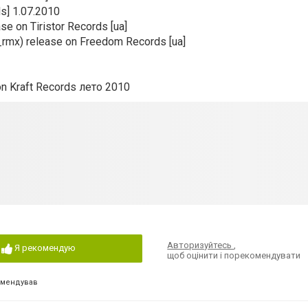
ds] 1.07.2010
se on Tiristor Records [ua]
r_rmx) release on Freedom Records [ua]
 on Kraft Records лето 2010
Авторизуйтесь
,
Я рекомендую
щоб оцінити і порекомендувати
омендував