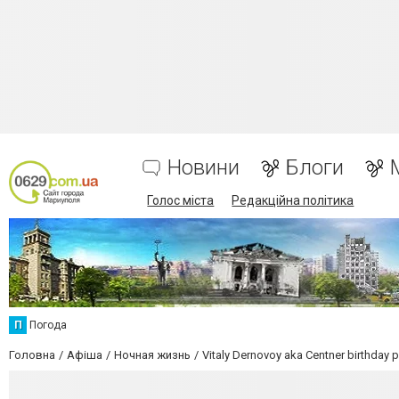
Новини
Блоги
Голос міста
Редакційна політика
П
Погода
Головна
Афіша
Ночная жизнь
Vitaly Dernovoy aka Centner birthday p