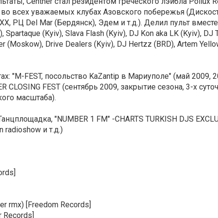
таты, Centner стал резидентом греческого лэйбла Pollux Re
во всех уважаемых клубах Азовского побережья (Дискост
Х, РЦ Del Mar (Бердянск), Эдем и т.д.). Делил пульт вмест
 Spartaque (Kyiv), Slava Flash (Kyiv), DJ Kon aka LK (Kyiv), DJ
r (Moskow), Drive Dealers (Kyiv), DJ Hertzz (BRD), Artem Yellow
: "М-FEST, посольство KaZantip в Мариуполе" (май 2009, 2
 CLOSING FEST (сентябрь 2009, закрытие сезона, 3-х суто
кого масштаба).
- Танцплощадка, "NUMBER 1 FM" -CHARTS TURKISH DJS EXCL
 radioshow и т.д.)
ords]
ner rmx) [Freedom Records]
or Records]