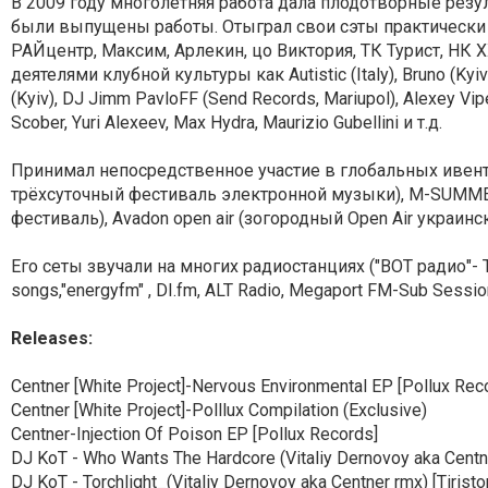
В 2009 году многолетняя работа дала плодотворные резуль
были выпущены работы. Отыграл свои сэты практически 
РАЙцентр, Максим, Арлекин, цо Виктория, ТК Турист, НК ХХ
деятелями клубной культуры как Autistic (Italy), Bruno (Kyiv),
(Kyiv), DJ Jimm PavloFF (Send Records, Mariupol), Alexey Vipe
Scober, Yuri Alexeev, Max Hydra, Maurizio Gubellini и т.д.
Принимал непосредственное участие в глобальных ивентах
трёхсуточный фестиваль электронной музыки), M-SUMMER
фестиваль), Avadon open air (зогородный Open Air украинс
Его сеты звучали на многих радиостанциях ("ВОТ радио"
songs,"energyfm" , DI.fm, ALT Radio, Megaport FM-Sub Session
Releases:
Centner [White Project]-Nervous Environmental EP [Pollux Rec
Centner [White Project]-Polllux Compilation (Exclusive)
Centner-Injection Of Poison EP [Pollux Records]
DJ KoT - Who Wants The Hardcore (Vitaliy Dernovoy aka Cent
DJ KoT - Torchlight_(Vitaliy Dernovoy aka Centner rmx) [Tirist