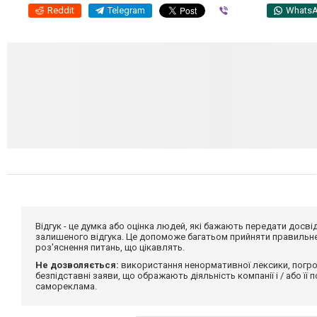
Reddit
Telegram
Viber
Whats
Відгук - це думка або оцінка людей, які бажають передати дос
залишеного відгука. Це допоможе багатьом прийняти правильне 
роз'яснення питань, що цікавлять.
Не дозволяється:
використання ненормативної лексики, погро
безпідставні заяви, що ображають діяльність компанії і / або її
самореклама.