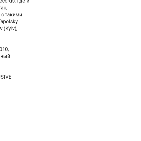
cords, где и
ан,
е с такими
 Tapolsky
 (Kyiv),
010,
чный
USIVE