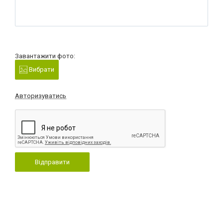
Завантажити фото:
Вибрати
Авторизуватись
Відправити