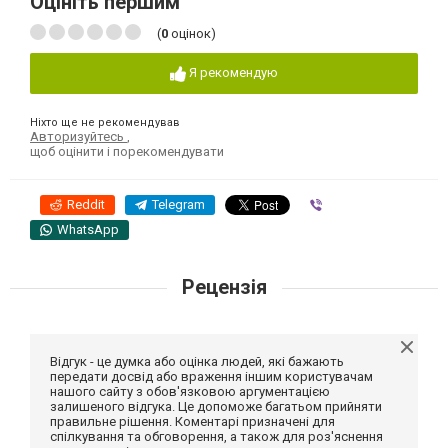
Оцініть першим
(
0
оцінок)
Я рекомендую
Ніхто ще не рекомендував
Авторизуйтесь
,
щоб оцінити і порекомендувати
Reddit
Telegram
Viber
WhatsApp
Рецензія
Відгук - це думка або оцінка людей, які бажають
передати досвід або враження іншим користувачам
нашого сайту з обов'язковою аргументацією
залишеного відгука. Це допоможе багатьом прийняти
правильне рішення. Коментарі призначені для
спілкування та обговорення, а також для роз'яснення