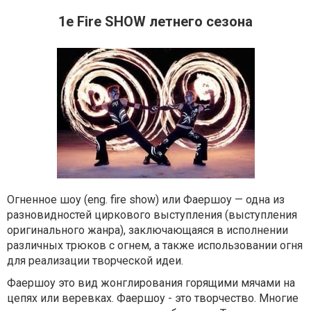
1е Fire SHOW летнего сезона
Огненное шоу (eng. fire show) или Фаершоу — одна из
разновидностей циркового выступления (выступления
оригинального жанра), заключающаяся в исполнении
различных трюков с огнем, а также использовании огня
для реализации творческой идеи.
Фаершоу это вид жонглирования горящими мячами на
цепях или веревках. Фаершоу - это творчество. Многие