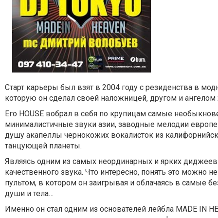
Старт карьеры был взят в 2004 году с резиденства в мо
которую он сделал своей наложницей, другом и ангелом 
Его HOUSE вобрал в себя по крупицам самые необыкновен
минималистичные звуки азии, заводные мелодии европе
душу акапеллы чернокожих вокалисток из калифорнийски
танцующей планеты.
Являясь одним из самых неординарных и ярких диджеев
качественного звука. Что интересно, понять это можно н
пультом, в котором он заигрывая и облачаясь в самые б
души и тела…
Именно он стал одним из основателей лейбла MADE IN HEA