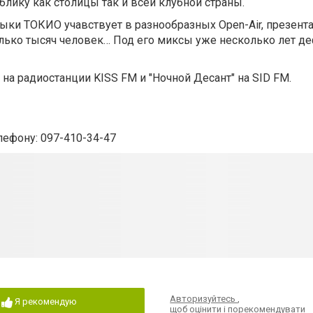
ику как столицы так и всей клубной страны.
ки TОКИО учавствует в разнообразных Open-Air, презента
олько тысяч человек… Под его миксы уже несколько лет д
" на радиостанции KISS FM и "Ночной Десант" на SID FM.
ефону: 097-410-34-47
Авторизуйтесь
,
Я рекомендую
щоб оцінити і порекомендувати