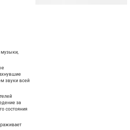
 музыки,
ые
пахнувшие
ем звуки всей
телей
ведение за
го состояния
кураживает