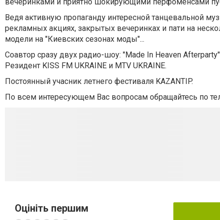
вечеринками и приятно шокирующими перфоменсами публ
Ведя активную пропаганду интересной танцевальной музы
рекламных акциях, закрытых вечеринках и пати на неск
модели на "Киевских сезонах моды"...
Соавтор сразу двух радио-шоу: "Made In Heaven Afterparty
Резидент KISS FM UKRAINЕ и MTV UKRAINE.
Постоянный учасник летнего фестиваля KAZANTIP.
По всем интересующем Вас вопросам обращайтесь по тел
Оцініть першим