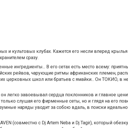
дных и культовых клубах. Кажется его несли вперед крылья
хранителем сразу.
ные ингредиенты... В его сетах есть место всему: приятн
йских рейвов, чарующие ритмы африканских племен, рас
х церковных школ или братьев с ямайки... Он ТОКИО, в н
 он легко завоевывал сердца поклонников и главное цени
е только слушая его фирменные сеты, но и глядя на его по
езумные наряды уводит за собою вдаль, в поиски идеально
VEN (совместно с Dj Artem Neba и Dj Tagir), который обез