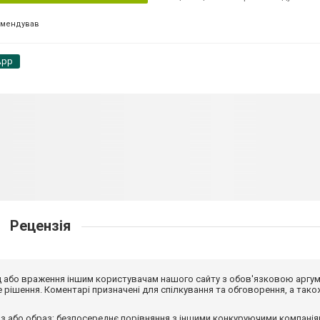
омендував
App
Рецензія
від або враження іншим користувачам нашого сайту з обов'язковою аргу
рішення. Коментарі призначені для спілкування та обговорення, а тако
з або образ; безпосереднє порівняння з іншими конкуруючими компанія