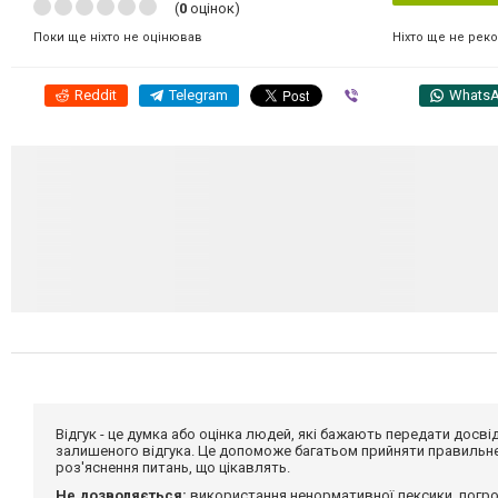
(
0
оцінок)
Ніхто ще не рек
Поки ще ніхто не оцінював
Reddit
Telegram
Viber
Whats
Відгук - це думка або оцінка людей, які бажають передати дос
залишеного відгука. Це допоможе багатьом прийняти правильне 
роз'яснення питань, що цікавлять.
Не дозволяється:
використання ненормативної лексики, погро