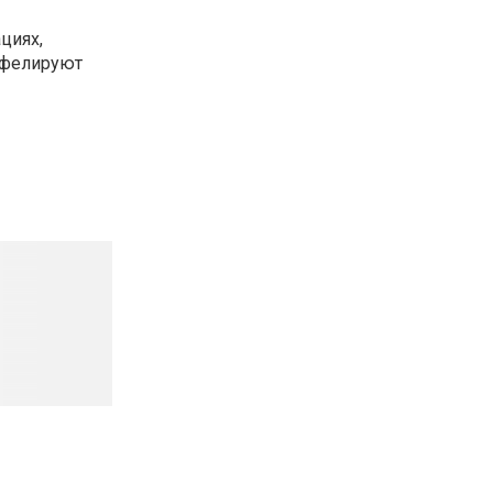
циях,
ефелируют