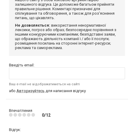
залишеного відгука. Це допоможе багатьом прийняти
правильне рішення. Коментарі призначені для
спілкування та обговорення, а також для роз'яснення
питань, що цікавлять.
Не дозволяється:
використання ненормативної
лексики, погроз або образ; безпосереднє порівняння з
іншими конкуруючими компаніями; безпідставні заяви,
що ображають діяльність компанії і / або її послуги;
розміщення посилань на сторонні інтернет-ресурси;
реклама та самореклама.
Введіть email:
Ваш e-mail не відображатиметься на сайті
або
Авторизуйтесь
для написання відгуку
Впечатления
0/12
Відгук: