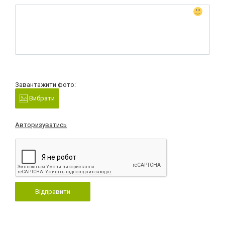
Завантажити фото:
Вибрати
Авторизуватись
Відправити