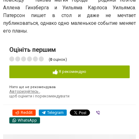
Аллена Гинзберга и Уильяма Карлоса Уильямса.
Патерсон пишет в стол и даже не мечтает
публиковаться, однако одно маленькое событие меняет
его планы.
Оцініть першим
(
0
оцінок)
Я рекомендую
Ніхто ще не рекомендував
Авторизуйтесь
,
щоб оцінити і порекомендувати
Reddit
Telegram
Viber
WhatsApp