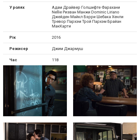
У ролях
Адам Драйвер Голшифте Фарахани
Nellie Ризван Манжи Dominic Liriano
Джейден Майкл Бэрри Шебака Хенли
Тревор Пархэм Трой Пархэм Брайан
МакКарти
Рік
2016
Режисер
Джим Джармуш
Час
118