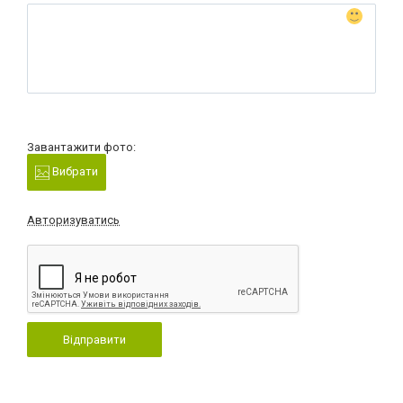
Завантажити фото:
Вибрати
Авторизуватись
Відправити