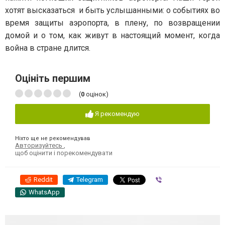
хотят высказаться и быть услышанными: о событиях во
время защиты аэропорта, в плену, по возвращении
домой и о том, как живут в настоящий момент, когда
война в стране длится.
Оцініть першим
(
0
оцінок)
Я рекомендую
Ніхто ще не рекомендував
Авторизуйтесь
,
щоб оцінити і порекомендувати
Reddit
Telegram
Viber
WhatsApp