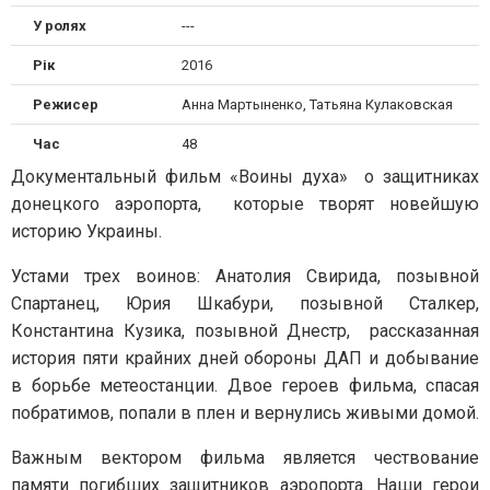
У ролях
---
Рік
2016
Режисер
Анна Мартыненко, Татьяна Кулаковская
Час
48
Документальный фильм «Воины духа» о защитниках
донецкого аэропорта, которые творят новейшую
историю Украины.
Устами трех воинов: Анатолия Свирида, позывной
Спартанец, Юрия Шкабури, позывной Сталкер,
Константина Кузика, позывной Днестр, рассказанная
история пяти крайних дней обороны ДАП и добывание
в борьбе метеостанции. Двое героев фильма, спасая
побратимов, попали в плен и вернулись живыми домой.
Важным вектором фильма является чествование
памяти погибших защитников аэропорта. Наши герои