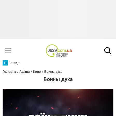
П
Погода
Головна
Афіша
Кино
Воины духа
Воины духа