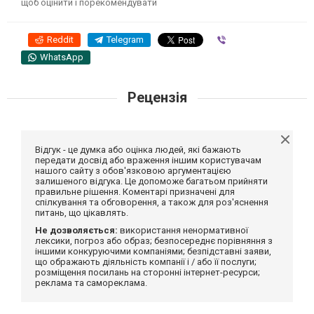
щоб оцінити і порекомендувати
Reddit
Telegram
Viber
WhatsApp
Рецензія
Відгук - це думка або оцінка людей, які бажають
передати досвід або враження іншим користувачам
нашого сайту з обов'язковою аргументацією
залишеного відгука. Це допоможе багатьом прийняти
правильне рішення. Коментарі призначені для
спілкування та обговорення, а також для роз'яснення
питань, що цікавлять.
Не дозволяється:
використання ненормативної
лексики, погроз або образ; безпосереднє порівняння з
іншими конкуруючими компаніями; безпідставні заяви,
що ображають діяльність компанії і / або її послуги;
розміщення посилань на сторонні інтернет-ресурси;
реклама та самореклама.