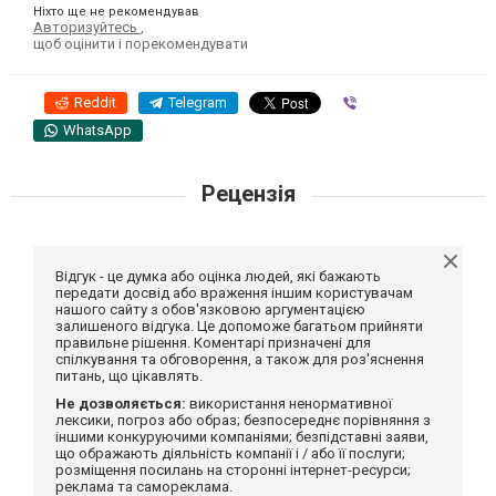
Ніхто ще не рекомендував
Авторизуйтесь
,
щоб оцінити і порекомендувати
Reddit
Telegram
Viber
WhatsApp
Рецензія
Відгук - це думка або оцінка людей, які бажають
передати досвід або враження іншим користувачам
нашого сайту з обов'язковою аргументацією
залишеного відгука. Це допоможе багатьом прийняти
правильне рішення. Коментарі призначені для
спілкування та обговорення, а також для роз'яснення
питань, що цікавлять.
Не дозволяється:
використання ненормативної
лексики, погроз або образ; безпосереднє порівняння з
іншими конкуруючими компаніями; безпідставні заяви,
що ображають діяльність компанії і / або її послуги;
розміщення посилань на сторонні інтернет-ресурси;
реклама та самореклама.