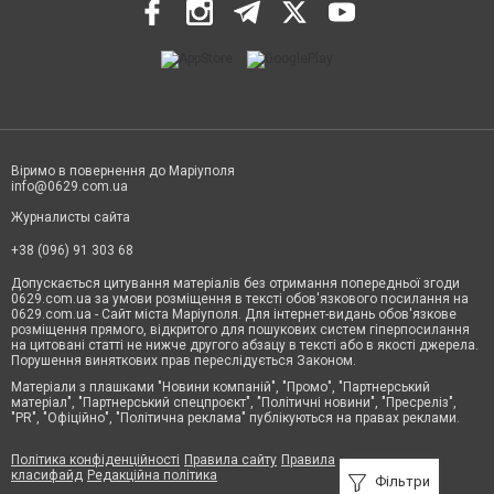
Віримо в повернення до Маріуполя
info@0629.com.ua
Журналисты сайта
+38 (096) 91 303 68
Допускається цитування матеріалів без отримання попередньої згоди
0629.com.ua за умови розміщення в тексті обов'язкового посилання на
0629.com.ua - Сайт міста Маріуполя. Для інтернет-видань обов'язкове
розміщення прямого, відкритого для пошукових систем гіперпосилання
на цитовані статті не нижче другого абзацу в тексті або в якості джерела.
Порушення виняткових прав переслідується Законом.
Матеріали з плашками "Новини компаній", "Промо", "Партнерський
матеріал", "Партнерський спецпроєкт", "Політичні новини", "Пресреліз",
"PR", "Офіційно", "Політична реклама" публікуються на правах реклами.
Політика конфіденційності
Правила сайту
Правила
класифайд
Редакційна політика
Фільтри