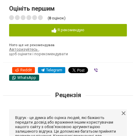
Оцініть першим
(
0
оцінок)
Я рекомендую
Ніхто ще не рекомендував
Авторизуйтесь
,
щоб оцінити і порекомендувати
Reddit
Telegram
Viber
WhatsApp
Рецензія
Відгук - це думка або оцінка людей, які бажають
передати досвід або враження іншим користувачам
нашого сайту з обов'язковою аргументацією
залишеного відгука. Це допоможе багатьом прийняти
правильне рішення. Коментарі призначені для