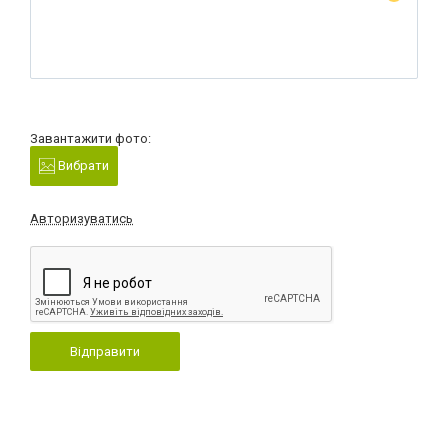
Завантажити фото:
Вибрати
Авторизуватись
Відправити